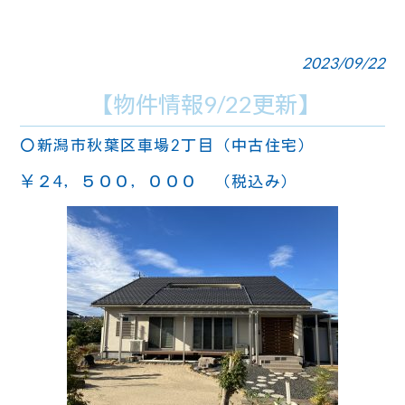
2023/09/22
【物件情報9/22更新】
〇新潟市秋葉区車場2丁目（中古住宅）
￥２4，５００，０００ （税込み）